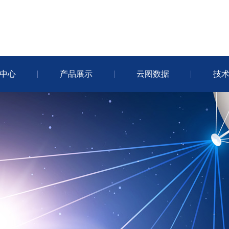
中心
产品展示
云图数据
技