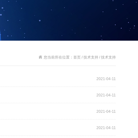
您当前所在位置：首页 / 技术支持 / 技术支持
2021-04-11
2021-04-11
2021-04-11
2021-04-11