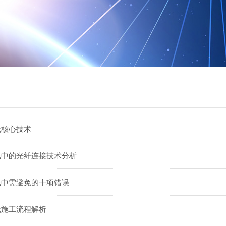
线核心技术
线中的光纤连接技术分析
线中需避免的十项错误
线施工流程解析