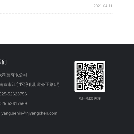
2021-04-11
我们
辰科技有限公司
：南京市江宁区淳化街道齐正路1号
25-52623756
扫一扫加关注
25-52617569
：yang.senin@njyangchen.com