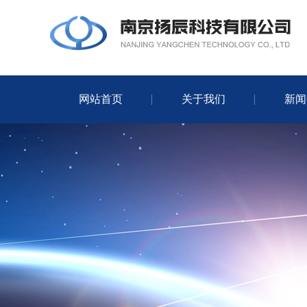
网站首页
关于我们
新闻