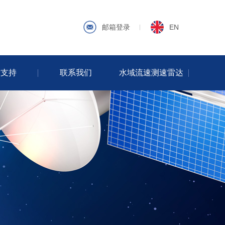
邮箱登录
EN
术支持
联系我们
水域流速测速雷达