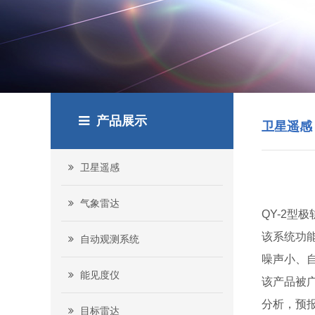
产品展示
卫星遥感
卫星遥感
气象雷达
QY-2型
该系统功
自动观测系统
噪声小、
能见度仪
该产品被
分析，预
目标雷达